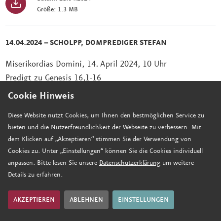
Größe: 1.3 MB
14.04.2024 – SCHOLPP, DOMPREDIGER STEFAN
Miserikordias Domini, 14. April 2024, 10 Uhr
Predigt zu Genesis 16,1-16
Cookie Hinweis
Datum: 14.04.2024
Größe: 1.5 MB
Diese Website nutzt Cookies, um Ihnen den bestmöglichen Service zu
bieten und die Nutzerfreundlichkeit der Webseite zu verbessern. Mit
dem Klicken auf „Akzeptieren“ stimmen Sie der Verwendung von
07.04.2024 – WÜST, KIRCHENPRÄSIDENTIN DOROTHEE / EV
Cookies zu. Unter „Einstellungen“ können Sie die Cookies individuell
ANGELISCHE KIRCHE DER PFALZ
anpassen. Bitte lesen Sie unsere
Datenschutzerklärung
um weitere
Details zu erfahren.
Quasimodogeniti, 07. April 2024, 10 Uhr
Predigt zu Johannes 20, 19-20.24-29
AKZEPTIEREN
ABLEHNEN
EINSTELLUNGEN
Datum: 07.04.2024