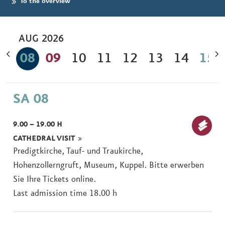
To the overview
Here you will find more information.
To our worship services
Since 1 March 2026
Learn more
AUG
2026
08
09
10
11
12
13
14
15
SA 08
9.00 – 19.00 H
CATHEDRAL VISIT
Buy
Predigtkirche, Tauf- und Traukirche,
ticket
Hohenzollerngruft, Museum, Kuppel. Bitte erwerben
Sie Ihre Tickets online.
Last admission time 18.00 h