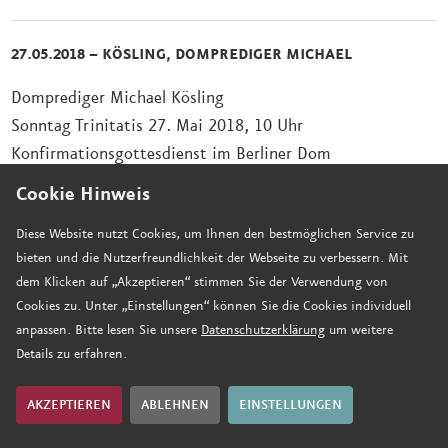
27.05.2018 – KÖSLING, DOMPREDIGER MICHAEL
Domprediger Michael Kösling
Sonntag Trinitatis 27. Mai 2018, 10 Uhr
Konfirmationsgottesdienst im Berliner Dom
Predigt über Epheser 1, 3-14
Cookie Hinweis
Datum: 27.05.2018
Diese Website nutzt Cookies, um Ihnen den bestmöglichen Service zu
Größe: 76.4 KB
bieten und die Nutzerfreundlichkeit der Webseite zu verbessern. Mit
dem Klicken auf „Akzeptieren“ stimmen Sie der Verwendung von
Cookies zu. Unter „Einstellungen“ können Sie die Cookies individuell
21.05.2018 – MÜLLER, DOMPREDIGER THOMAS C.
anpassen. Bitte lesen Sie unsere
Datenschutzerklärung
um weitere
Details zu erfahren.
Domprediger Thomas C. Müller
Pfingstmontag, 21. Mai 2018, 10 Uhr
AKZEPTIEREN
ABLEHNEN
EINSTELLUNGEN
Predigt über Epheser 4,11-16