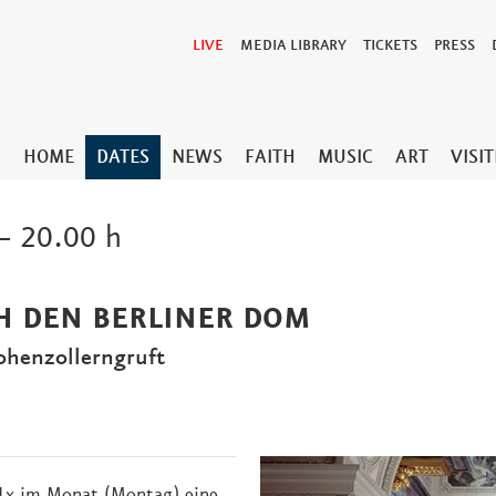
LIVE
MEDIA LIBRARY
TICKETS
PRESS
HOME
DATES
NEWS
FAITH
MUSIC
ART
VISI
– 20.00 h
H DEN BERLINER DOM
Hohenzollerngruft
 1x im Monat (Montag) eine