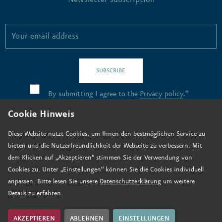
SUBSCRIBE
By submitting I agree to the
Privacy policy
.*
Cookie Hinweis
Contact
Diese Website nutzt Cookies, um Ihnen den bestmöglichen Service zu
bieten und die Nutzerfreundlichkeit der Webseite zu verbessern. Mit
Job vacancies
dem Klicken auf „Akzeptieren“ stimmen Sie der Verwendung von
How to find us
Cookies zu. Unter „Einstellungen“ können Sie die Cookies individuell
anpassen. Bitte lesen Sie unsere
Datenschutzerklärung
um weitere
Donate now
Details zu erfahren.
Legal notice
Data privacy
AKZEPTIEREN
ABLEHNEN
EINSTELLUNGEN