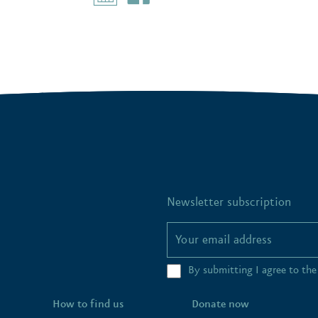
Newsletter subscription
By submitting I agree to th
How to find us
Donate now