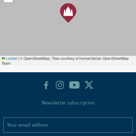
Leaflet
|
© OpenStreetMap, Tiles courtesy of Humanitarian OpenStreetMap
Team
Newsletter subscription