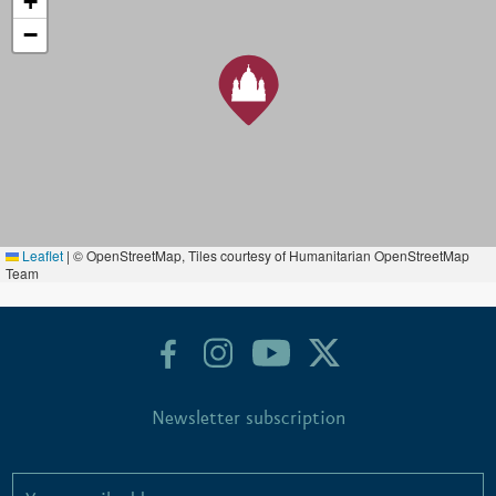
+
−
Leaflet
|
© OpenStreetMap, Tiles courtesy of Humanitarian OpenStreetMap
Team
Newsletter subscription