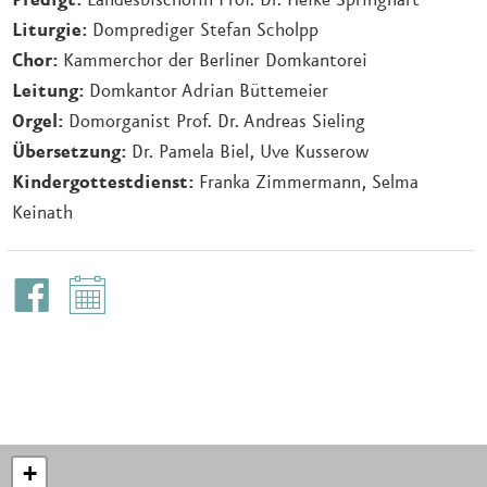
Predigt:
Landesbischöfin Prof. Dr. Heike Springhart
Liturgie:
Domprediger Stefan Scholpp
Chor:
Kammerchor der Berliner Domkantorei
Leitung:
Domkantor Adrian Büttemeier
Orgel:
Domorganist Prof. Dr. Andreas Sieling
Übersetzung:
Dr. Pamela Biel, Uve Kusserow
Kindergottestdienst:
Franka Zimmermann, Selma
Keinath
+