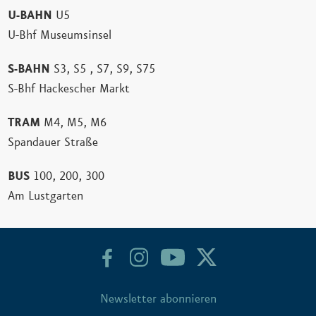
U-BAHN
U5
U-Bhf Museumsinsel
S-BAHN
S3, S5 , S7, S9, S75
S-Bhf Hackescher Markt
TRAM
M4, M5, M6
Spandauer Straße
BUS
100, 200, 300
Am Lustgarten
Newsletter abonnieren