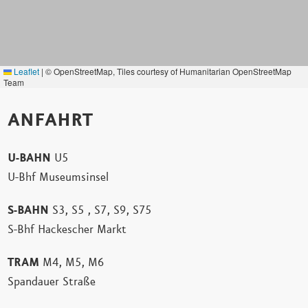
Leaflet
|
© OpenStreetMap, Tiles courtesy of Humanitarian OpenStreetMap
Team
ANFAHRT
U-BAHN
U5
U-Bhf Museumsinsel
S-BAHN
S3, S5 , S7, S9, S75
S-Bhf Hackescher Markt
TRAM
M4, M5, M6
Spandauer Straße