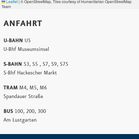
Leaflet
|
© OpenStreetMap, Tiles courtesy of Humanitarian OpenStreetMap
Team
ANFAHRT
U-BAHN
U5
U-Bhf Museumsinsel
S-BAHN
S3, S5 , S7, S9, S75
S-Bhf Hackescher Markt
TRAM
M4, M5, M6
Spandauer Straße
BUS
100, 200, 300
Am Lustgarten