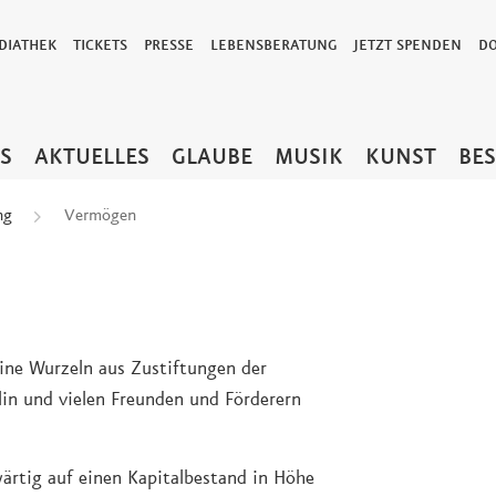
DIATHEK
TICKETS
PRESSE
LEBENSBERATUNG
JETZT SPENDEN
D
TS
AKTUELLES
GLAUBE
MUSIK
KUNST
BE
ng
Vermögen
ine Wurzeln aus Zustiftungen der
in und vielen Freunden und Förderern
rtig auf einen Kapitalbestand in Höhe