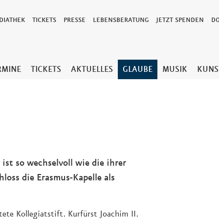
DIATHEK
TICKETS
PRESSE
LEBENSBERATUNG
JETZT SPENDEN
D
RMINE
TICKETS
AKTUELLES
GLAUBE
MUSIK
KUNS
st so wechselvoll wie die ihrer
loss die Erasmus-Kapelle als
tete Kollegiatstift. Kurfürst Joachim II.