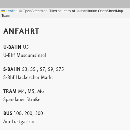
Leaflet
|
© OpenStreetMap, Tiles courtesy of Humanitarian OpenStreetMap
Team
ANFAHRT
U-BAHN
U5
U-Bhf Museumsinsel
S-BAHN
S3, S5 , S7, S9, S75
S-Bhf Hackescher Markt
TRAM
M4, M5, M6
Spandauer Straße
BUS
100, 200, 300
Am Lustgarten