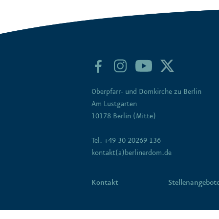
Oberpfarr- und Domkirche zu Berlin
Am Lustgarten
10178 Berlin (Mitte)
Tel. +49 30 20269 136
kontakt(a)berlinerdom.de
Kontakt
Stellenangebot
LG