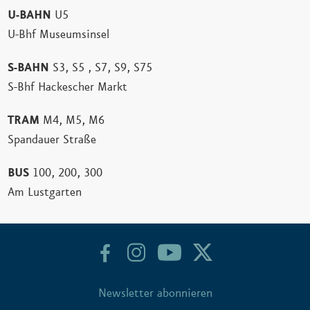
U-BAHN
U5
U-Bhf Museumsinsel
S-BAHN
S3, S5 , S7, S9, S75
S-Bhf Hackescher Markt
TRAM
M4, M5, M6
Spandauer Straße
BUS
100, 200, 300
Am Lustgarten
Newsletter abonnieren