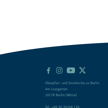
Oberpfarr- und Domkirche zu Berlin
Am Lustgarten
10178 Berlin (Mitte)
Tel. +49 30 20269 136