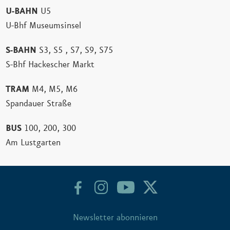
U-BAHN
U5
U-Bhf Museumsinsel
S-BAHN
S3, S5 , S7, S9, S75
S-Bhf Hackescher Markt
TRAM
M4, M5, M6
Spandauer Straße
BUS
100, 200, 300
Am Lustgarten
Newsletter abonnieren