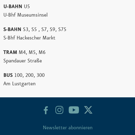
U-BAHN
U5
U-Bhf Museumsinsel
S-BAHN
S3, S5 , S7, S9, S75
S-Bhf Hackescher Markt
TRAM
M4, M5, M6
Spandauer Straße
BUS
100, 200, 300
Am Lustgarten
Newsletter abonnieren