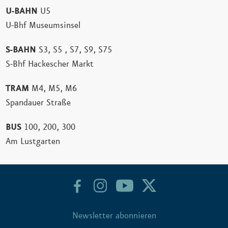
U-BAHN
U5
U-Bhf Museumsinsel
S-BAHN
S3, S5 , S7, S9, S75
S-Bhf Hackescher Markt
TRAM
M4, M5, M6
Spandauer Straße
BUS
100, 200, 300
Am Lustgarten
Newsletter abonnieren