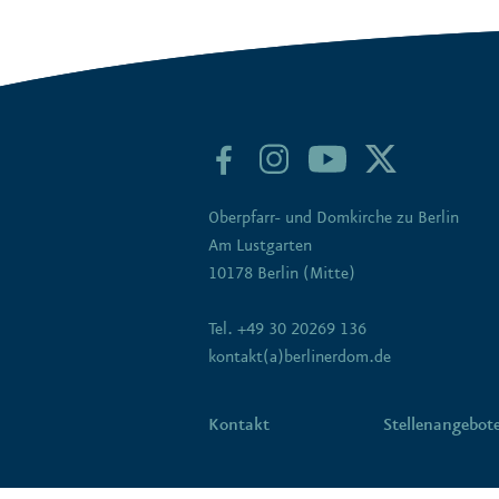
Oberpfarr- und Domkirche zu Berlin
Am Lustgarten
10178 Berlin (Mitte)
Tel. +49 30 20269 136
kontakt(a)berlinerdom.de
Kontakt
Stellenangebot