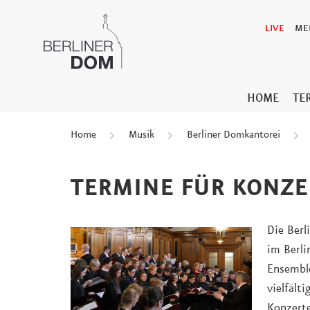
LIVE
ME
HOME
TE
Home
Musik
Berliner Domkantorei
TERMINE FÜR KONZE
Die Berl
im Berli
Ensembl
vielfält
Konzert