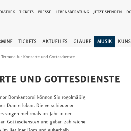
DIATHEK
TICKETS
PRESSE
LEBENSBERATUNG
JETZT SPENDEN
D
RMINE
TICKETS
AKTUELLES
GLAUBE
MUSIK
KUNS
Termine für Konzerte und Gottesdienste
RTE UND GOTTESDIENSTE
iner Domkantorei können Sie regelmäßig
ner Dom erleben. Die verschiedenen
es singen mehrmals im Jahr in den
igen Gottesdiensten und geben zahlreiche
e im Berliner Dom und außerhalb.