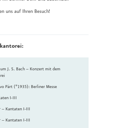
en uns auf Ihren Besuch!
kantorei:
 um J. S. Bach – Konzert mit dem
rei
vo Pärt (*1935): Berliner Messe
ten I-III
– Kantaten I-III
– Kantaten I-III