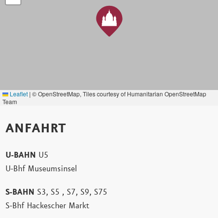
Leaflet
|
© OpenStreetMap, Tiles courtesy of Humanitarian OpenStreetMap
Team
ANFAHRT
U-BAHN
U5
U-Bhf Museumsinsel
S-BAHN
S3, S5 , S7, S9, S75
S-Bhf Hackescher Markt