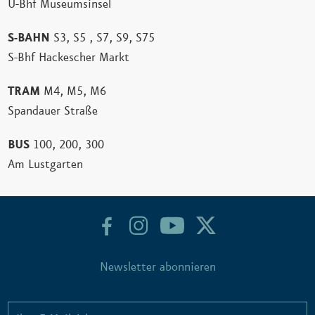
U-Bhf Museumsinsel
S-BAHN
S3, S5 , S7, S9, S75
S-Bhf Hackescher Markt
TRAM
M4, M5, M6
Spandauer Straße
BUS
100, 200, 300
Am Lustgarten
Newsletter abonnieren