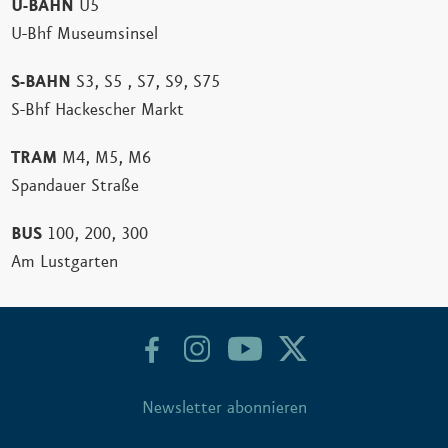
U-BAHN
U5
U-Bhf Museumsinsel
S-BAHN
S3, S5 , S7, S9, S75
S-Bhf Hackescher Markt
TRAM
M4, M5, M6
Spandauer Straße
BUS
100, 200, 300
Am Lustgarten
Newsletter abonnieren