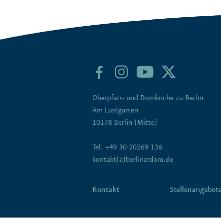
Oberpfarr- und Domkirche zu Berlin
Am Lustgarten
10178 Berlin (Mitte)
Tel. +49 30 20269 136
kontakt(a)berlinerdom.de
Kontakt
Stellenangebot