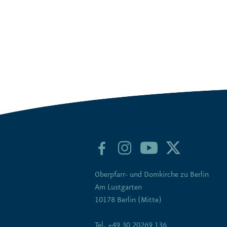
Oberpfarr- und Domkirche zu Berlin
Am Lustgarten
10178 Berlin (Mitte)
Tel. +49 30 20269 136