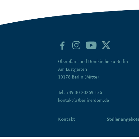
Oberpfarr- und Domkirche zu Berlin
Am Lustgarten
10178 Berlin (Mitte)
Tel. +49 30 20269 136
kontakt(a)berlinerdom.de
Kontakt
Stellenangebot