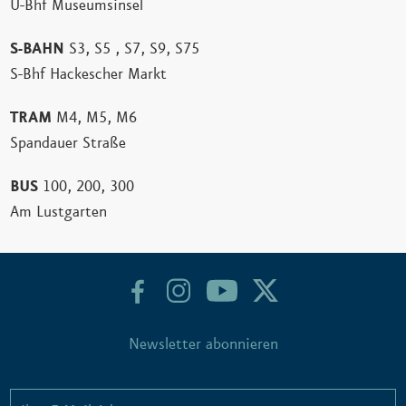
U-Bhf Museumsinsel
S-BAHN
S3, S5 , S7, S9, S75
S-Bhf Hackescher Markt
TRAM
M4, M5, M6
Spandauer Straße
BUS
100, 200, 300
Am Lustgarten
Newsletter abonnieren