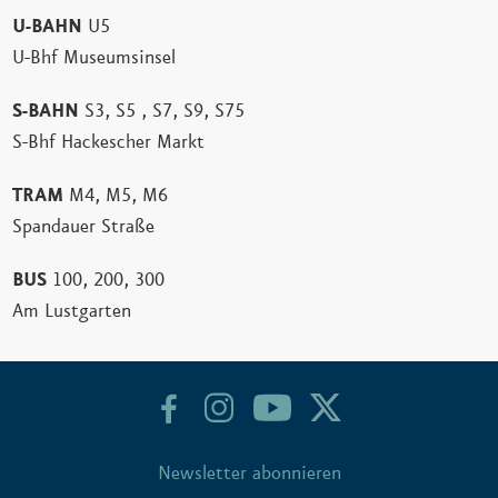
U-BAHN
U5
U-Bhf Museumsinsel
S-BAHN
S3, S5 , S7, S9, S75
S-Bhf Hackescher Markt
TRAM
M4, M5, M6
Spandauer Straße
BUS
100, 200, 300
Am Lustgarten
Newsletter abonnieren