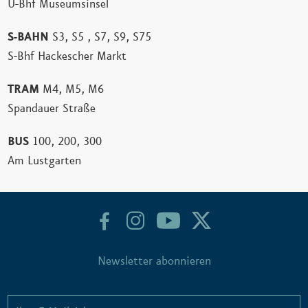
U-Bhf Museumsinsel
S-BAHN
S3, S5 , S7, S9, S75
S-Bhf Hackescher Markt
TRAM
M4, M5, M6
Spandauer Straße
BUS
100, 200, 300
Am Lustgarten
Newsletter abonnieren