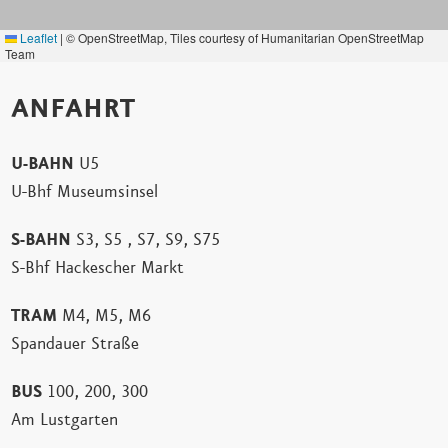
Leaflet
|
© OpenStreetMap, Tiles courtesy of Humanitarian OpenStreetMap
Team
ANFAHRT
U-BAHN
U5
U-Bhf Museumsinsel
S-BAHN
S3, S5 , S7, S9, S75
S-Bhf Hackescher Markt
TRAM
M4, M5, M6
Spandauer Straße
BUS
100, 200, 300
Am Lustgarten