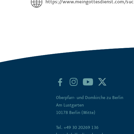
https://www.meingottesdienst.com/suc
Oberpfarr- und Domkirche zu Berlin
Am Lustgarten
10178 Berlin (Mitte)
Tel. +49 30 20269 136