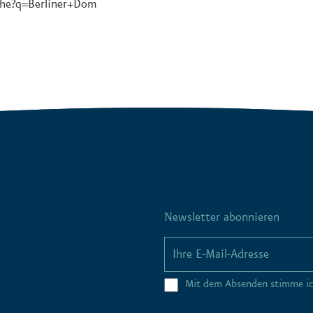
he?q=Berliner+Dom
Newsletter abonnieren
Mit dem Absenden stimme i