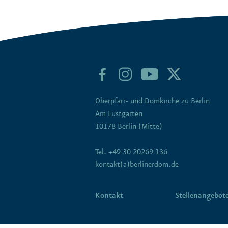
Oberpfarr- und Domkirche zu Berlin
Am Lustgarten
10178 Berlin (Mitte)
Tel. +49 30 20269 136
kontakt(a)berlinerdom.de
Kontakt
Stellenangebot