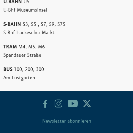
U-BAHN
U5
U-Bhf Museumsinsel
S-BAHN
S3, S5 , S7, S9, S75
S-Bhf Hackescher Markt
TRAM
M4, M5, M6
Spandauer Straße
BUS
100, 200, 300
Am Lustgarten
Newsletter abonnieren