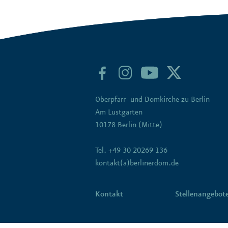
Oberpfarr- und Domkirche zu Berlin
Am Lustgarten
10178 Berlin (Mitte)
Tel. +49 30 20269 136
kontakt(a)berlinerdom.de
Kontakt
Stellenangebot