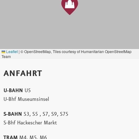
Leaflet
|
© OpenStreetMap, Tiles courtesy of Humanitarian OpenStreetMap
Team
ANFAHRT
U-BAHN
U5
U-Bhf Museumsinsel
S-BAHN
S3, S5 , S7, S9, S75
S-Bhf Hackescher Markt
TRAM
M4, M5, M6