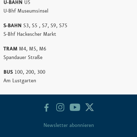
U-BAHN
U5
U-Bhf Museumsinsel
S-BAHN
S3, S5 , S7, S9, S75
S-Bhf Hackescher Markt
TRAM
M4, M5, M6
Spandauer Straße
BUS
100, 200, 300
Am Lustgarten
Newsletter abonnieren