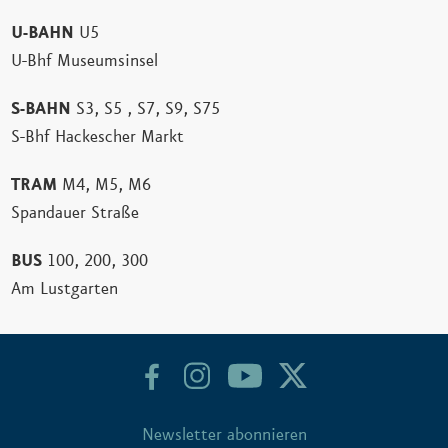
U-BAHN
U5
U-Bhf Museumsinsel
S-BAHN
S3, S5 , S7, S9, S75
S-Bhf Hackescher Markt
TRAM
M4, M5, M6
Spandauer Straße
BUS
100, 200, 300
Am Lustgarten
Newsletter abonnieren