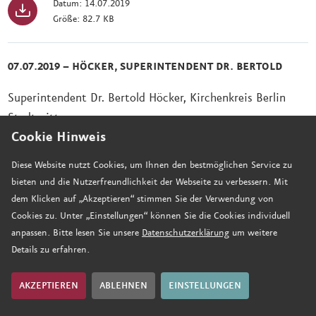
Datum: 14.07.2019
Größe: 82.7 KB
07.07.2019 – HÖCKER, SUPERINTENDENT DR. BERTOLD
Superintendent Dr. Bertold Höcker, Kirchenkreis Berlin
Stadtmitte
Cookie Hinweis
3. Sonntag n. Trinitatis, 7. Juli 2019, 10 Uhr
Predigt über 1. Tim. 1, 12-17
Diese Website nutzt Cookies, um Ihnen den bestmöglichen Service zu
bieten und die Nutzerfreundlichkeit der Webseite zu verbessern. Mit
Datum: 07.07.2019
dem Klicken auf „Akzeptieren“ stimmen Sie der Verwendung von
Größe: 74.8 KB
Cookies zu. Unter „Einstellungen“ können Sie die Cookies individuell
anpassen. Bitte lesen Sie unsere
Datenschutzerklärung
um weitere
Details zu erfahren.
07.07.2019 – MÜLLER, DOMPREDIGER THOMAS C.
Domprediger Thomas C. Müller
AKZEPTIEREN
ABLEHNEN
EINSTELLUNGEN
3. Sonntag nach Trinitatis, 07. Juli 2019, 18 Uhr