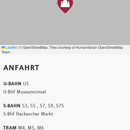
Leaflet
|
© OpenStreetMap, Tiles courtesy of Humanitarian OpenStreetMap
Team
ANFAHRT
U-BAHN
U5
U-Bhf Museumsinsel
S-BAHN
S3, S5 , S7, S9, S75
S-Bhf Hackescher Markt
TRAM
M4, M5, M6