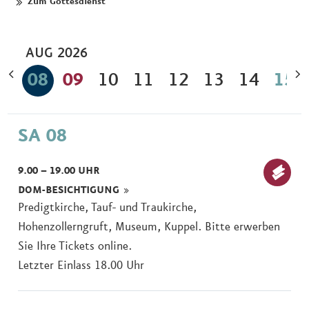
Zum Gottesdienst
Zum Überblick
Mehr erfahren.
Am Mittwoch, den 12. August um 18 Uhr
Der Dom lädt zur Besichtigung
Zur Führung
Mehr erfahren
AUG
2026
08
09
10
11
12
13
14
15
SA 08
9.00 – 19.00 UHR
DOM-BESICHTIGUNG
Ticket
Predigtkirche, Tauf- und Traukirche,
kaufe
Hohenzollerngruft, Museum, Kuppel. Bitte erwerben
Sie Ihre Tickets online.
Letzter Einlass 18.00 Uhr