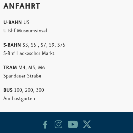
ANFAHRT
U-BAHN
U5
U-Bhf Museumsinsel
S-BAHN
S3, S5 , S7, S9, S75
S-Bhf Hackescher Markt
TRAM
M4, M5, M6
Spandauer Straße
BUS
100, 200, 300
Am Lustgarten