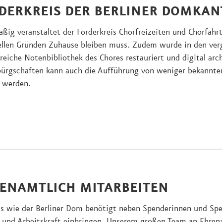
DERKREIS DER BERLINER DOMKANT
ßig veranstaltet der Förderkreis Chorfreizeiten und Chorfahr
ellen Gründen Zuhause bleiben muss. Zudem wurde in den verg
eiche Notenbibliothek des Chores restauriert und digital arc
bürgschaften kann auch die Aufführung von weniger bekannt
 werden.
ENAMTLICH MITARBEITEN
s wie der Berliner Dom benötigt neben Spenderinnen und Spen
 und Arbeitskraft einbringen. Unserem großen Team an Ehrena