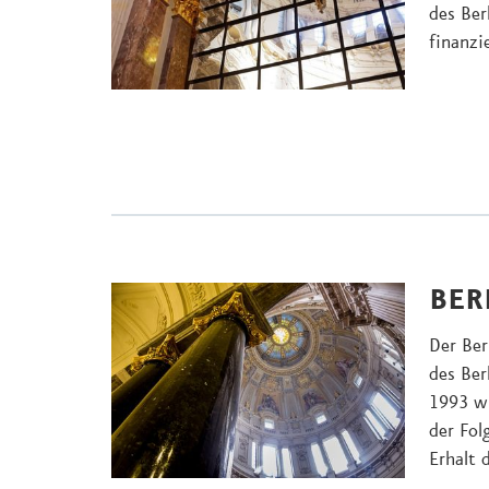
des Ber
finanzi
BER
Der Ber
des Be
1993 wi
der Fol
Erhalt 