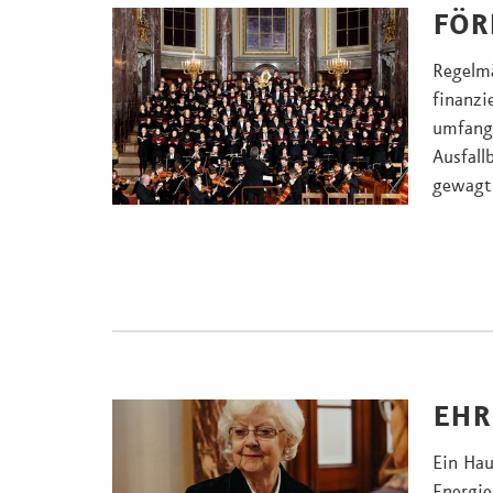
FÖR
Regelmä
finanzi
umfangr
Ausfall
gewagt
EHR
Ein Hau
Energie