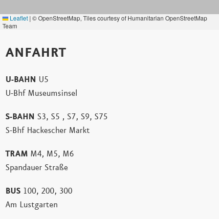
Leaflet
|
© OpenStreetMap, Tiles courtesy of Humanitarian OpenStreetMap
Team
ANFAHRT
U-BAHN
U5
U-Bhf Museumsinsel
S-BAHN
S3, S5 , S7, S9, S75
S-Bhf Hackescher Markt
TRAM
M4, M5, M6
Spandauer Straße
BUS
100, 200, 300
Am Lustgarten