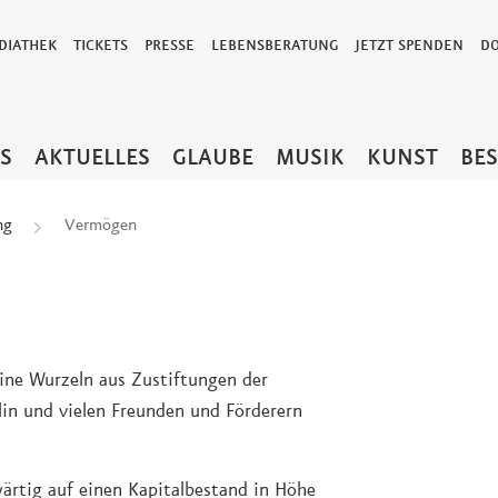
DIATHEK
TICKETS
PRESSE
LEBENSBERATUNG
JETZT SPENDEN
D
TS
AKTUELLES
GLAUBE
MUSIK
KUNST
BE
ng
Vermögen
ine Wurzeln aus Zustiftungen der
in und vielen Freunden und Förderern
rtig auf einen Kapitalbestand in Höhe