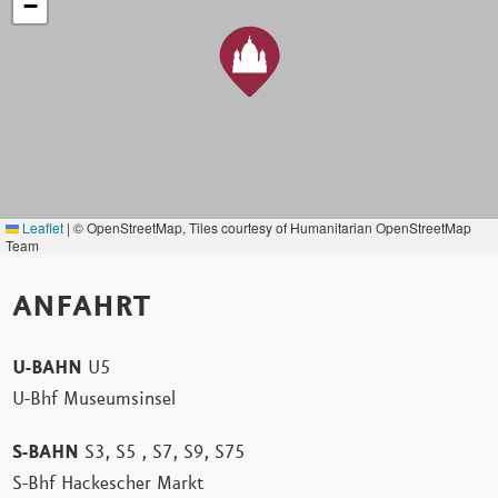
−
Leaflet
|
© OpenStreetMap, Tiles courtesy of Humanitarian OpenStreetMap
Team
ANFAHRT
U-BAHN
U5
U-Bhf Museumsinsel
S-BAHN
S3, S5 , S7, S9, S75
S-Bhf Hackescher Markt