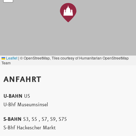
Leaflet
|
© OpenStreetMap, Tiles courtesy of Humanitarian OpenStreetMap
Team
Berliner Dom, 1931
ANFAHRT
U-BAHN
U5
U-Bhf Museumsinsel
S-BAHN
S3, S5 , S7, S9, S75
S-Bhf Hackescher Markt