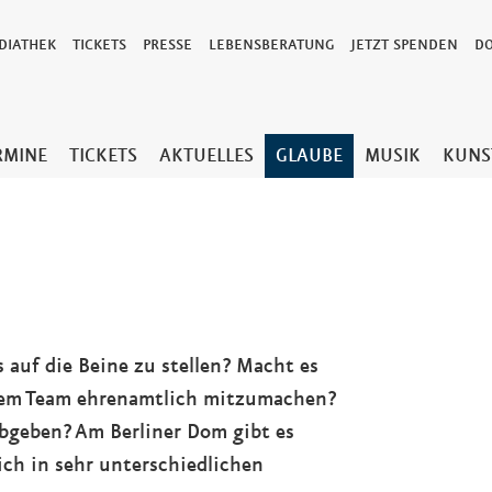
DIATHEK
TICKETS
PRESSE
LEBENSBERATUNG
JETZT SPENDEN
D
RMINE
TICKETS
AKTUELLES
GLAUBE
MUSIK
KUNS
auf die Beine zu stellen? Macht es
inem Team ehrenamtlich mitzumachen?
abgeben? Am Berliner Dom gibt es
ich in sehr unterschiedlichen