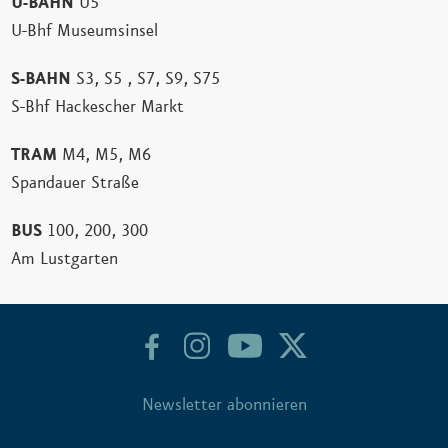
U-BAHN
U5
U-Bhf Museumsinsel
S-BAHN
S3, S5 , S7, S9, S75
S-Bhf Hackescher Markt
TRAM
M4, M5, M6
Spandauer Straße
BUS
100, 200, 300
Am Lustgarten
Newsletter abonnieren